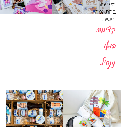
מאויירות
בהתאמה
אישית
קדימה,
בואו
נתחיל.