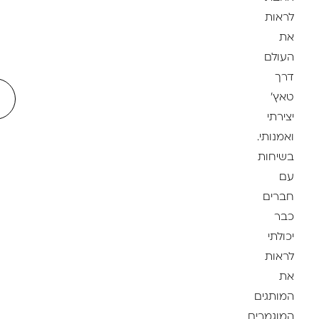
לראות
את
העולם
דרך
0
עגל
טאץ'
קני
יצירתי
ואמנותי.
בשיחות
עם
חברים
כבר
יכולתי
לראות
את
המותגים
המוגמרים