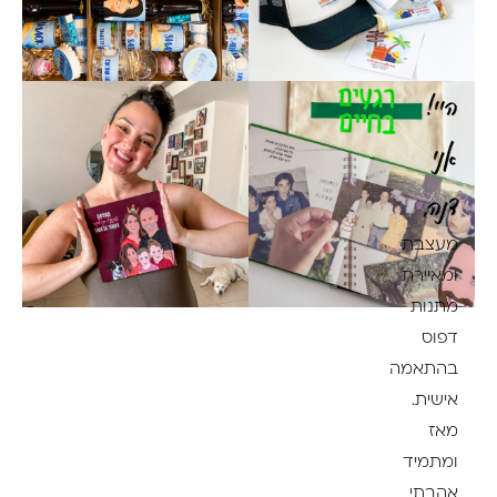
היי!
אני
דנה,
מעצבת
ומאיירת
מתנות
דפוס
בהתאמה
אישית.
מאז
ומתמיד
אהבתי